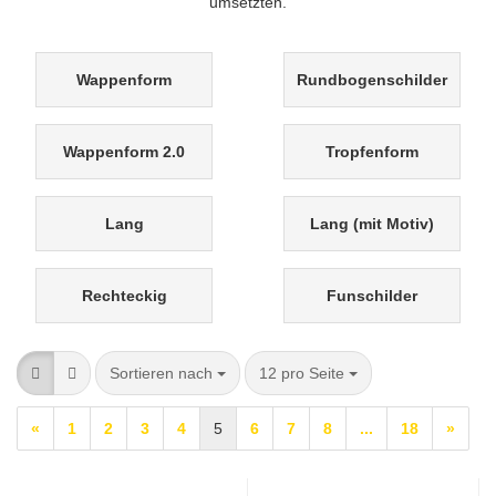
umsetzten.
Wappenform
Rundbogenschilder
Wappenform 2.0
Tropfenform
Lang
Lang (mit Motiv)
Rechteckig
Funschilder
Sortieren nach
pro Seite
Sortieren nach
12 pro Seite
«
1
2
3
4
5
6
7
8
...
18
»