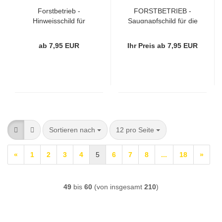
Forstbetrieb -
FORSTBETRIEB -
Hinweisschild für
Saugnapfschild für die
Fahrzeuge in
Windschutzscheibe
Tropfenform
ab 7,95 EUR
Ihr Preis ab 7,95 EUR
Sortieren nach
pro Seite
Sortieren nach
12 pro Seite
«
1
2
3
4
5
6
7
8
...
18
»
49
bis
60
(von insgesamt
210
)