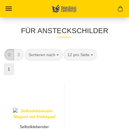
FÜR ANSTECKSCHILDER
Sortieren nach
pro Seite
Sortieren nach
12 pro Seite
1
Selbstklebender