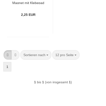
Magnet mit Klebepad
2,25 EUR
Sortieren nach
pro Seite
Sortieren nach
12 pro Seite
1
1
bis
1
(von insgesamt
1
)