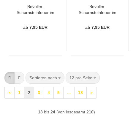
Bevollm.
Bevollm.
Schornsteinfeger im
Schornsteinfeger im
Dienst, Hinweisschild
Dienst- Hinweisschild
für Fahrzeuge - weiß
für Fahrzeuge -
ab 7,95 EUR
ab 7,95 EUR
schwarz
Sortieren nach
pro Seite
Sortieren nach
12 pro Seite
«
1
2
3
4
5
...
18
»
13
bis
24
(von insgesamt
210
)