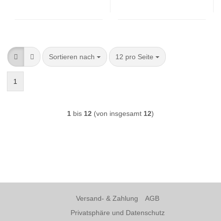
Sortieren nach
pro Seite
Sortieren nach
12 pro Seite
1
1
bis
12
(von insgesamt
12
)
Versand- & Zahlung
AGB
Privatsphäre und Datenschutz