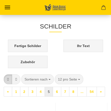
SCHILDER
Fertige Schilder
Ihr Text
Zubehör
Sortieren nach
pro Seite
Sortieren nach
12 pro Seite
«
1
2
3
4
5
6
7
8
...
54
»