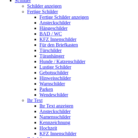
Schilder
Schilder anzeigen
Fertige Schilder
Fertige Schilder anzeigen
Ansteckschilder
Hängeschilder
BAD / WC
KFZ Innenschilder
Für den Briefkasten
Türschilder
Türanhänger
Hunde / Katzenschilder
Lustige Schilder
Gebotsschilder
Hinweisschilder
Warnschilder
Parken
Wendeschilder
Ihr Text
Ihr Text anzeigen
Ansteckschilder
Namensschilder
Kennzeichnung
Hochzeit
KFZ Innenschilder