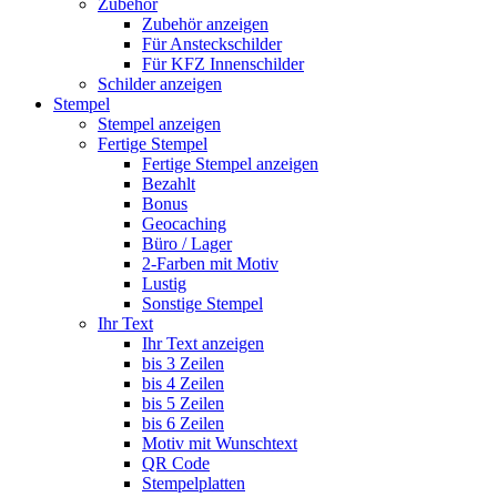
Zubehör
Zubehör anzeigen
Für Ansteckschilder
Für KFZ Innenschilder
Schilder anzeigen
Stempel
Stempel anzeigen
Fertige Stempel
Fertige Stempel anzeigen
Bezahlt
Bonus
Geocaching
Büro / Lager
2-Farben mit Motiv
Lustig
Sonstige Stempel
Ihr Text
Ihr Text anzeigen
bis 3 Zeilen
bis 4 Zeilen
bis 5 Zeilen
bis 6 Zeilen
Motiv mit Wunschtext
QR Code
Stempelplatten