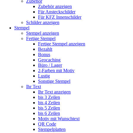
Zubehör
Zubehör anzeigen
Für Ansteckschilder
Für KFZ Innenschilder
Schilder anzeigen
Stempel
Stempel anzeigen
Fertige Stempel
Fertige Stempel anzeigen
Bezahlt
Bonus
Geocaching
Büro / Lager
2-Farben mit Motiv
Lustig
Sonstige Stempel
Ihr Text
Ihr Text anzeigen
bis 3 Zeilen
bis 4 Zeilen
bis 5 Zeilen
bis 6 Zeilen
Motiv mit Wunschtext
QR Code
Stempelplatten