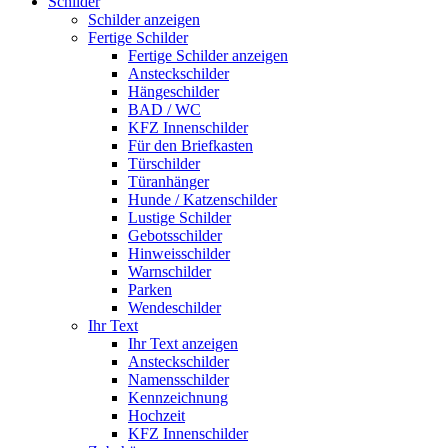
Schilder
Schilder anzeigen
Fertige Schilder
Fertige Schilder anzeigen
Ansteckschilder
Hängeschilder
BAD / WC
KFZ Innenschilder
Für den Briefkasten
Türschilder
Türanhänger
Hunde / Katzenschilder
Lustige Schilder
Gebotsschilder
Hinweisschilder
Warnschilder
Parken
Wendeschilder
Ihr Text
Ihr Text anzeigen
Ansteckschilder
Namensschilder
Kennzeichnung
Hochzeit
KFZ Innenschilder