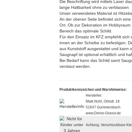
Die Beschriftung wird mittels Laser dau
lange Haltbarkeit ohne zu verblassen.
Unser verwendetes Material ist Hitzebe
An der oberen Seite befindet sich ein
Ort. Ob zur Dekoration im Hobbyraum od
Bereich das optimale Schild.
Für den Einsatz im KFZ empfehlt sich
innen an der Scheibe zu befestigen. De
aus Kunststoff ausgestattet und kann s
Saugnapf ist optional erhältlich und ha
Bei Bedarf kann das Schild samt Sau
verstaut werden.
Produktkennzeichen und Warnhinweise:
Hersteller:
Maik Nohl, Ortsstr. 18
51647 Gummersbach
www.Deine-Gravur.de
Achtung, Verschluckbare Klei