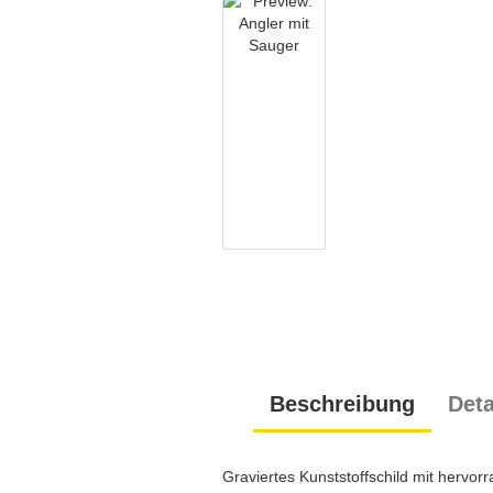
Lustige Schilder
Gebotsschilder
Hinweisschilder
Warnschilder
Parken
Wendeschilder
Beschreibung
Deta
Graviertes Kunststoffschild mit hervo